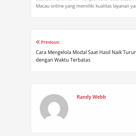
Macau online yang memiliki kualitas layanan ya
Previous:
Post
Cara Mengelola Modal Saat Hasil Naik Turu
navigation
dengan Waktu Terbatas
Randy Webb