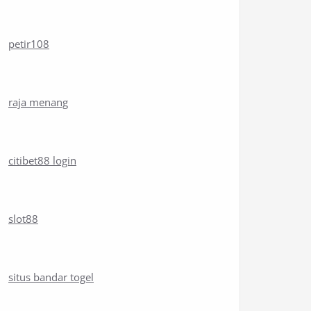
petir108
raja menang
citibet88 login
slot88
situs bandar togel