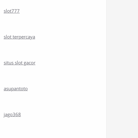
slot777
slot terpercaya
situs slot gacor
asupantoto
jago368