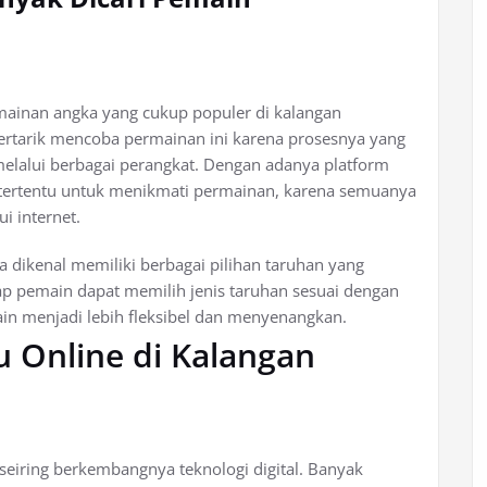
rmainan angka yang cukup populer di kalangan
ertarik mencoba permainan ini karena prosesnya yang
elalui berbagai perangkat. Dengan adanya platform
asi tertentu untuk menikmati permainan, karena semuanya
i internet.
 dikenal memiliki berbagai pilihan taruhan yang
ap pemain dapat memilih jenis taruhan sesuai dengan
in menjadi lebih fleksibel dan menyenangkan.
u Online di Kalangan
seiring berkembangnya teknologi digital. Banyak