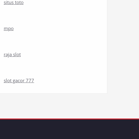
situs toto
mpo
raja slot
slot gacor 777