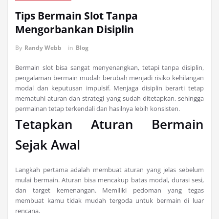
Tips Bermain Slot Tanpa
Mengorbankan Disiplin
By
Randy Webb
in
Blog
Bermain slot bisa sangat menyenangkan, tetapi tanpa disiplin,
pengalaman bermain mudah berubah menjadi risiko kehilangan
modal dan keputusan impulsif. Menjaga disiplin berarti tetap
mematuhi aturan dan strategi yang sudah ditetapkan, sehingga
permainan tetap terkendali dan hasilnya lebih konsisten.
Tetapkan Aturan Bermain
Sejak Awal
Langkah pertama adalah membuat aturan yang jelas sebelum
mulai bermain. Aturan bisa mencakup batas modal, durasi sesi,
dan target kemenangan. Memiliki pedoman yang tegas
membuat kamu tidak mudah tergoda untuk bermain di luar
rencana.