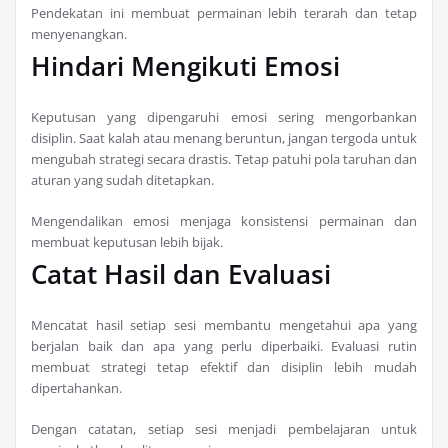
Pendekatan ini membuat permainan lebih terarah dan tetap
menyenangkan.
Hindari Mengikuti Emosi
Keputusan yang dipengaruhi emosi sering mengorbankan
disiplin. Saat kalah atau menang beruntun, jangan tergoda untuk
mengubah strategi secara drastis. Tetap patuhi pola taruhan dan
aturan yang sudah ditetapkan.
Mengendalikan emosi menjaga konsistensi permainan dan
membuat keputusan lebih bijak.
Catat Hasil dan Evaluasi
Mencatat hasil setiap sesi membantu mengetahui apa yang
berjalan baik dan apa yang perlu diperbaiki. Evaluasi rutin
membuat strategi tetap efektif dan disiplin lebih mudah
dipertahankan.
Dengan catatan, setiap sesi menjadi pembelajaran untuk