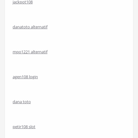
jackpot108
danatoto alternatif
mpo1221 alternatif
agen108 login
dana toto
petir108 slot