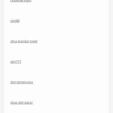
citibet88 login
slot88
situs bandar togel
slot777
slot terpercaya
situs slot gacor