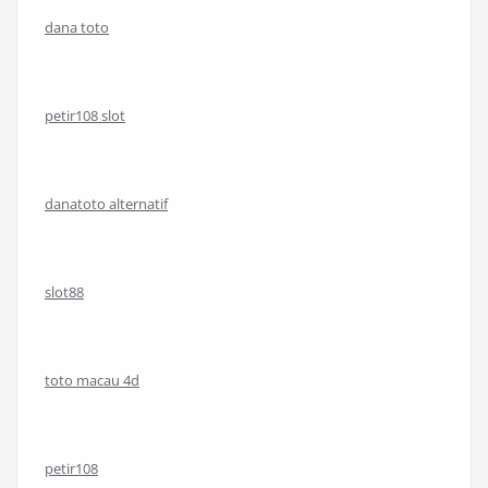
dana toto
petir108 slot
danatoto alternatif
slot88
toto macau 4d
petir108