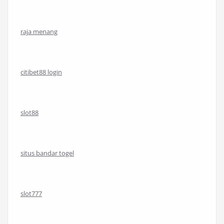
raja menang
citibet88 login
slot88
situs bandar togel
slot777