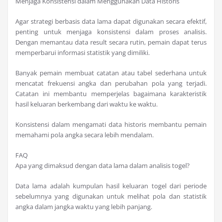
Menjaga Konsistensi dalam Menggunakan Data Historis
Agar strategi berbasis data lama dapat digunakan secara efektif,
penting untuk menjaga konsistensi dalam proses analisis.
Dengan memantau data result secara rutin, pemain dapat terus
memperbarui informasi statistik yang dimiliki.
Banyak pemain membuat catatan atau tabel sederhana untuk
mencatat frekuensi angka dan perubahan pola yang terjadi.
Catatan ini membantu memperjelas bagaimana karakteristik
hasil keluaran berkembang dari waktu ke waktu.
Konsistensi dalam mengamati data historis membantu pemain
memahami pola angka secara lebih mendalam.
FAQ
Apa yang dimaksud dengan data lama dalam analisis togel?
Data lama adalah kumpulan hasil keluaran togel dari periode
sebelumnya yang digunakan untuk melihat pola dan statistik
angka dalam jangka waktu yang lebih panjang.