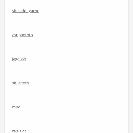
situs slot gacor
asupantoto
jago368
situs toto
mpo
raja slot