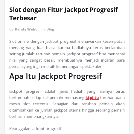
Slot dengan Fitur Jackpot Progresif
Terbesar
By
Randy Webb
in
Blog
Slot online dengan jackpot progresif menawarkan kesempatan
menang yang luar biasa karena hadiahnya terus bertambah
seiring jumlah taruhan pemain. Jackpot progresif bisa mencapai
nilai yang sangat besar, membuatnya menjadi incaran para
pemain yang ingin meraih kemenangan spektakuler.
Apa Itu Jackpot Progresif
Jackpot progresif adalah jenis hadiah yang nilainya terus
bertambah setiap kali pemain memasang
ktpjitu
taruhan pada
mesin slot tertentu. Sebagian dari taruhan pemain akan
ditambahkan ke jumlah jackpot utama hingga seorang pemain
berhasil memenangkannya.
Keunggulan jackpot progresif: