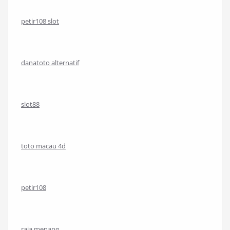
petir108 slot
danatoto alternatif
slot88
toto macau 4d
petir108
raja menang