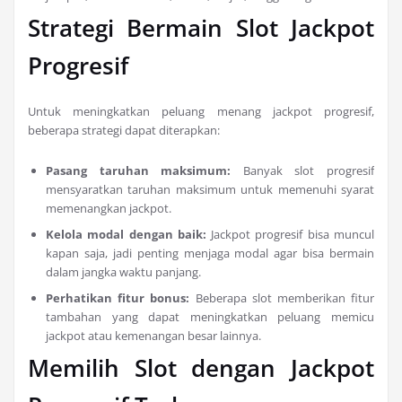
Strategi Bermain Slot Jackpot
Progresif
Untuk meningkatkan peluang menang jackpot progresif,
beberapa strategi dapat diterapkan:
Pasang taruhan maksimum:
Banyak slot progresif
mensyaratkan taruhan maksimum untuk memenuhi syarat
memenangkan jackpot.
Kelola modal dengan baik:
Jackpot progresif bisa muncul
kapan saja, jadi penting menjaga modal agar bisa bermain
dalam jangka waktu panjang.
Perhatikan fitur bonus:
Beberapa slot memberikan fitur
tambahan yang dapat meningkatkan peluang memicu
jackpot atau kemenangan besar lainnya.
Memilih Slot dengan Jackpot