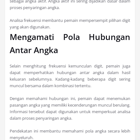
sebagai angka aktif. Angka aktif ini sering dijadikan dasar dalam
proses penyaringan angka.
Analisa frekuensi membantu pemain mempersempit pilihan digit
yang akan digunakan.
Mengamati Pola Hubungan
Antar Angka
Selain menghitung frekuensi kemunculan digit, pemain juga
dapat memperhatikan hubungan antar angka dalam hasil
keluaran sebelumnya. Kadang-kadang beberapa digit sering
muncul bersama dalam kombinasi tertentu.
Dengan memahami hubungan ini, pemain dapat menemukan
pasangan angka yang memiliki kecenderungan muncul berulang.
Informasi tersebut dapat digunakan untuk memperkuat analisa
dalam proses penyaringan angka.
Pendekatan ini membantu memahami pola angka secara lebih
menyeluruh.