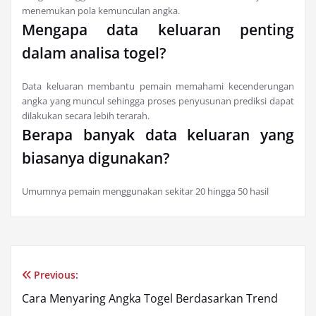
menemukan pola kemunculan angka.
Mengapa data keluaran penting
dalam analisa togel?
Data keluaran membantu pemain memahami kecenderungan
angka yang muncul sehingga proses penyusunan prediksi dapat
dilakukan secara lebih terarah.
Berapa banyak data keluaran yang
biasanya digunakan?
Umumnya pemain menggunakan sekitar 20 hingga 50 hasil
Previous:
Post
Cara Menyaring Angka Togel Berdasarkan Trend
navigation