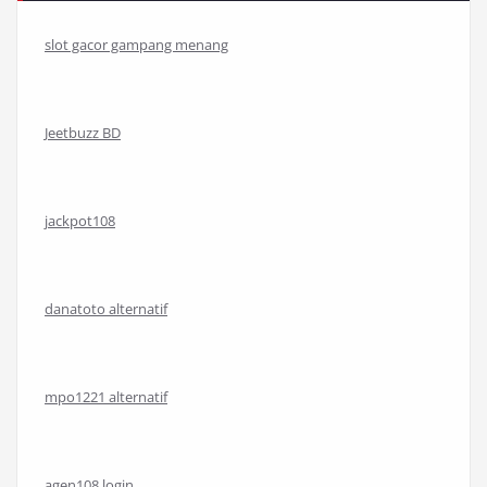
slot gacor gampang menang
Jeetbuzz BD
jackpot108
danatoto alternatif
mpo1221 alternatif
agen108 login