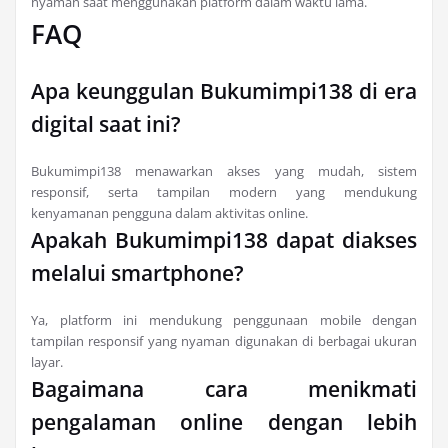
nyaman saat menggunakan platform dalam waktu lama.
FAQ
Apa keunggulan Bukumimpi138 di era
digital saat ini?
Bukumimpi138 menawarkan akses yang mudah, sistem
responsif, serta tampilan modern yang mendukung
kenyamanan pengguna dalam aktivitas online.
Apakah Bukumimpi138 dapat diakses
melalui smartphone?
Ya, platform ini mendukung penggunaan mobile dengan
tampilan responsif yang nyaman digunakan di berbagai ukuran
layar.
Bagaimana cara menikmati
pengalaman online dengan lebih