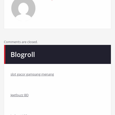
Comments are closed.
Blogroll
slot gacor gampang menang
Jeetbuzz BD