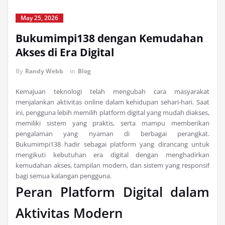
May 25, 2026
Bukumimpi138 dengan Kemudahan
Akses di Era Digital
By
Randy Webb
in
Blog
Kemajuan teknologi telah mengubah cara masyarakat
menjalankan aktivitas online dalam kehidupan sehari-hari. Saat
ini, pengguna lebih memilih platform digital yang mudah diakses,
memiliki sistem yang praktis, serta mampu memberikan
pengalaman yang nyaman di berbagai perangkat.
Bukumimpi138 hadir sebagai platform yang dirancang untuk
mengikuti kebutuhan era digital dengan menghadirkan
kemudahan akses, tampilan modern, dan sistem yang responsif
bagi semua kalangan pengguna.
Peran Platform Digital dalam
Aktivitas Modern