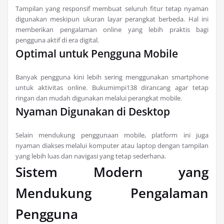
Tampilan yang responsif membuat seluruh fitur tetap nyaman
digunakan meskipun ukuran layar perangkat berbeda. Hal ini
memberikan pengalaman online yang lebih praktis bagi
pengguna aktif di era digital.
Optimal untuk Pengguna Mobile
Banyak pengguna kini lebih sering menggunakan smartphone
untuk aktivitas online. Bukumimpi138 dirancang agar tetap
ringan dan mudah digunakan melalui perangkat mobile.
Nyaman Digunakan di Desktop
Selain mendukung penggunaan mobile, platform ini juga
nyaman diakses melalui komputer atau laptop dengan tampilan
yang lebih luas dan navigasi yang tetap sederhana.
Sistem Modern yang
Mendukung Pengalaman
Pengguna